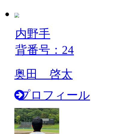
内野手
背番号：24
奥田 啓太
プロフィール