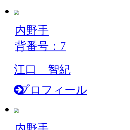
内野手
背番号：7
江口 智紀
プロフィール
内野手