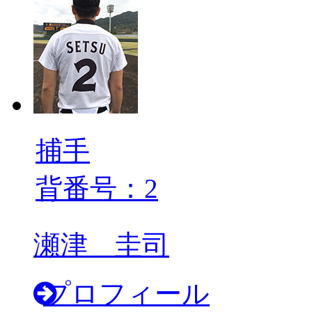
捕手
背番号：2
瀬津 圭司
プロフィール