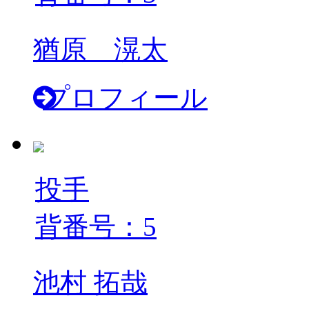
猶原 滉太
プロフィール
投手
背番号：5
池村 拓哉