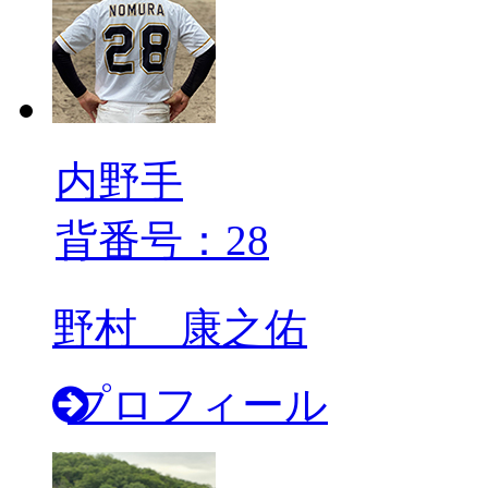
内野手
背番号：28
野村 康之佑
プロフィール